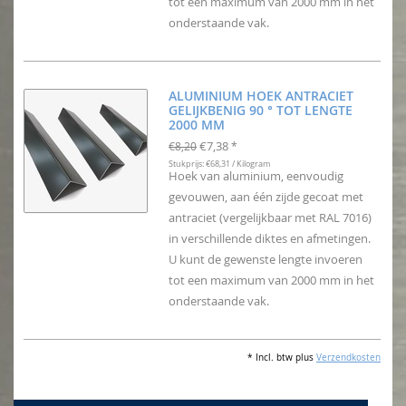
tot een maximum van 2000 mm in het
onderstaande vak.
ALUMINIUM HOEK ANTRACIET
GELIJKBENIG 90 ° TOT LENGTE
2000 MM
€7,38
€8,20
*
Stukprijs: €68,31 / Kilogram
Hoek van aluminium, eenvoudig
gevouwen, aan één zijde gecoat met
antraciet (vergelijkbaar met RAL 7016)
in verschillende diktes en afmetingen.
U kunt de gewenste lengte invoeren
tot een maximum van 2000 mm in het
onderstaande vak.
* Incl. btw plus
Verzendkosten