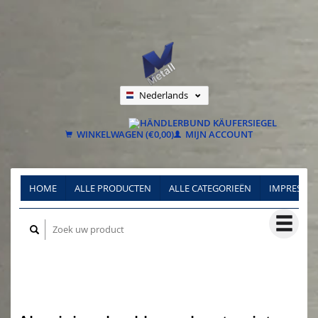
Nederlands
Deutsch
Français
WINKELWAGEN (€0,00)
MIJN ACCOUNT
HOME
ALLE PRODUCTEN
ALLE CATEGORIEËN
IMPRESSU