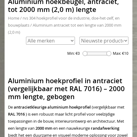
Aluminium hoekbeugel, antraciet,
tot 2000 mm (2,0 m) lengte
Home
/
rvs 304 hoekprofiel voor de industrie, doe-het-zelf, en
bouwplaats
/
Aluminium antraciet tot een lengte van 2000 mm
(2,0 m)
Min: €
0
Max: €
10
Aluminium hoekprofiel in antraciet
(vergelijkbaar met RAL 7016) – 2000
mm lengte, gebogen
De
antracietkleurige aluminium hoekprofiel
(vergelijkbaar met
RAL 7016
) is een robuust maar licht profiel voor veelzijdige
toepassingen in de bouw, interieurontwerp en architectuur. Met
een lengte van
2000 mm
en een nauwkeurige
randafwerking
biedt het een duurzame en visueel moderne oplossing voor zowel