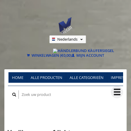
Nederlands
Deutsch
Français
WINKELWAGEN (€0,00)
MIJN ACCOUNT
HOME
ALLE PRODUCTEN
ALLE CATEGORIEËN
IMPRESSU