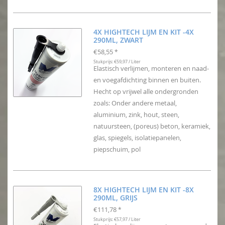
4X HIGHTECH LIJM EN KIT -4X
290ML, ZWART
€58,55
*
Stukprijs: €59,97 / Liter
Elastisch verlijmen, monteren en naad-
en voegafdichting binnen en buiten.
Hecht op vrijwel alle ondergronden
zoals: Onder andere metaal,
aluminium, zink, hout, steen,
natuursteen, (poreus) beton, keramiek,
glas, spiegels, isolatiepanelen,
piepschuim, pol
8X HIGHTECH LIJM EN KIT -8X
290ML, GRIJS
€111,78
*
Stukprijs: €57,97 / Liter