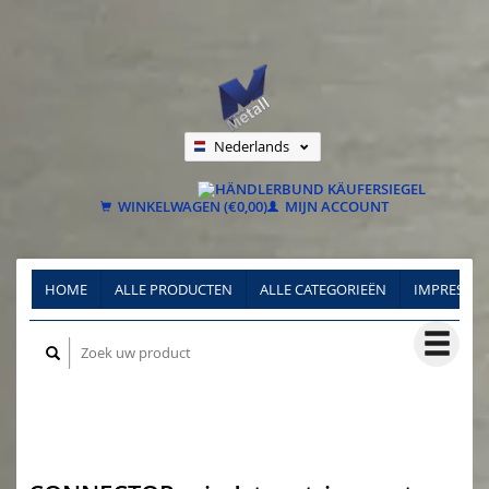
Nederlands
Deutsch
Français
WINKELWAGEN (€0,00)
MIJN ACCOUNT
HOME
ALLE PRODUCTEN
ALLE CATEGORIEËN
IMPRESSU