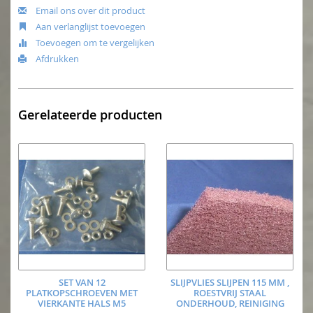
Email ons over dit product
Aan verlanglijst toevoegen
Toevoegen om te vergelijken
Afdrukken
Gerelateerde producten
SET VAN 12
SLIJPVLIES SLIJPEN 115 MM ,
PLATKOPSCHROEVEN MET
ROESTVRIJ STAAL
VIERKANTE HALS M5
ONDERHOUD, REINIGING