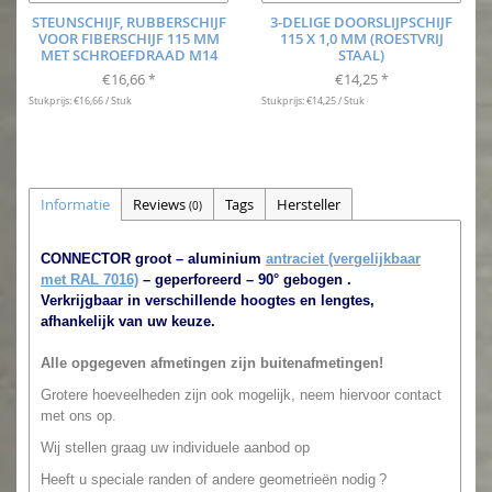
STEUNSCHIJF, RUBBERSCHIJF
3-DELIGE DOORSLIJPSCHIJF
VOOR FIBERSCHIJF 115 MM
115 X 1,0 MM (ROESTVRIJ
MET SCHROEFDRAAD M14
STAAL)
€16,66
€14,25
*
*
Stukprijs: €16,66 / Stuk
Stukprijs: €14,25 / Stuk
Informatie
Reviews
Tags
Hersteller
(0)
CONNECTOR groot – aluminium
antraciet (vergelijkbaar
met RAL 7016)
– geperforeerd – 90° gebogen
.
Verkrijgbaar in verschillende hoogtes en lengtes,
afhankelijk van uw keuze.
Alle opgegeven afmetingen zijn buitenafmetingen!
Grotere hoeveelheden zijn ook mogelijk, neem hiervoor contact
met ons op.
Wij stellen graag uw individuele aanbod op
Heeft u speciale randen of andere geometrieën nodig
?