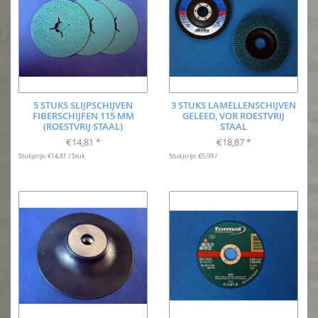
5 STUKS SLIJPSCHIJVEN
3 STUKS LAMELLENSCHIJVEN
FIBERSCHIJFEN 115 MM
GELEED, VOR ROESTVRIJ
(ROESTVRIJ STAAL)
STAAL
€14,81
€18,87
*
*
Stukprijs: €14,81 / Stuk
Stukprijs: €5,99 /