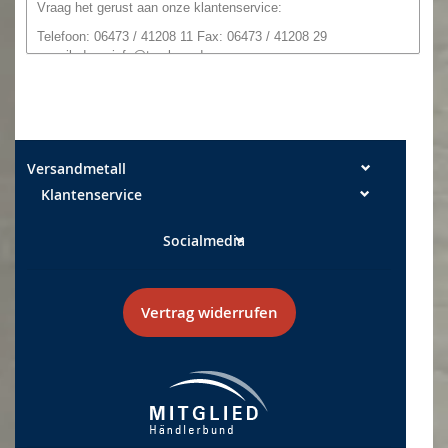
Vraag het gerust aan onze
klantenservice:
Telefoon: 06473 / 41208 11 Fax: 06473 / 41208 29
e-mailadres:
info@tga-leun.de
De snijkanten kunnen nog steeds een
een lichte richel hebben.
Maattoleranties:
Breedte +/- 0,5 mm
Lengte +/- 2 mm
Versandmetall
Klantenservice
Socialmedia
Vertrag widerrufen