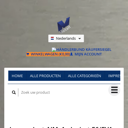
Nederlands
Deutsch
Français
WINKELWAGEN (€0,00)
MIJN ACCOUNT
HOME
ALLE PRODUCTEN
ALLE CATEGORIEËN
IMPRESSU