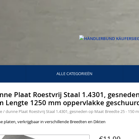
ALLE CATEGORIEËN
nne Plaat Roestvrij Staal 1.4301, gesnede
 Lengte 1250 mm oppervlakke geschuurd
e
/
dunne Plaat Roestvrij Staal 1.4301, gesneden op Maat Breedte 25 - 15
 platen, verkrijgbaar in verschillende Breedten en Dikten
€11,99