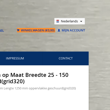
Nederlands
Deutsch
WINKELWAGEN (€0,00)
MIJN ACCOUNT
Français
IMPRESSUM
CONTACT
n op Maat Breedte 25 - 150
(grid320)
0 mm Lengte 1250 mm oppervlakke geschuurd(grid320)