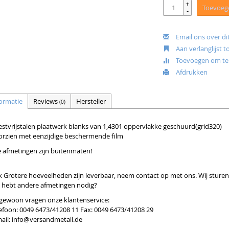
+
Toevoeg
-
Email ons over di
Aan verlanglijst 
Toevoegen om te 
Afdrukken
ormatie
Reviews
Hersteller
(0)
stvrijstalen plaatwerk blanks van 1,4301 oppervlakke geschuurd(grid320)
orzien met eenzijdige beschermende film
e afmetingen zijn buitenmaten!
 Grotere hoeveelheden zijn leverbaar, neem contact op met ons. Wij sturen 
 hebt andere afmetingen nodig?
gewoon vragen onze klantenservice:
efoon: 0049 6473/41208 11 Fax: 0049 6473/41208 29
ail:
info@versandmetall.de