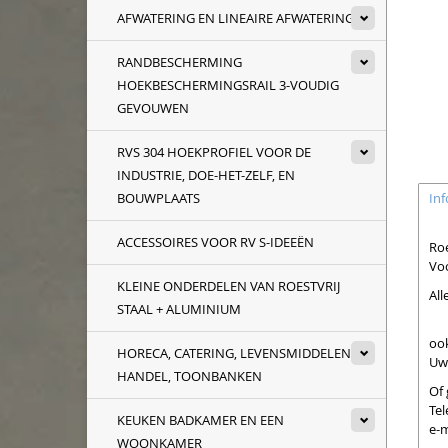
AFWATERING EN LINEAIRE AFWATERING
RANDBESCHERMING
HOEKBESCHERMINGSRAIL 3-VOUDIG
GEVOUWEN
RVS 304 HOEKPROFIEL VOOR DE
INDUSTRIE, DOE-HET-ZELF, EN
BOUWPLAATS
Inf
ACCESSOIRES VOOR RV S-IDEEËN
Roe
Vo
KLEINE ONDERDELEN VAN ROESTVRIJ
All
STAAL + ALUMINIUM
ook
HORECA, CATERING, LEVENSMIDDELEN
Uw
HANDEL, TOONBANKEN
Of 
Tel
KEUKEN BADKAMER EN EEN
e-m
WOONKAMER