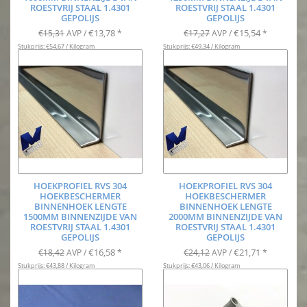
ROESTVRIJ STAAL 1.4301
ROESTVRIJ STAAL 1.4301
GEPOLIJS
GEPOLIJS
€13,78
€15,54
€15,31
AVP /
*
€17,27
AVP /
*
Stukprijs: €54,67 / Kilogram
Stukprijs: €49,34 / Kilogram
HOEKPROFIEL RVS 304
HOEKPROFIEL RVS 304
HOEKBESCHERMER
HOEKBESCHERMER
BINNENHOEK LENGTE
BINNENHOEK LENGTE
1500MM BINNENZIJDE VAN
2000MM BINNENZIJDE VAN
ROESTVRIJ STAAL 1.4301
ROESTVRIJ STAAL 1.4301
GEPOLIJS
GEPOLIJS
€16,58
€21,71
€18,42
AVP /
*
€24,12
AVP /
*
Stukprijs: €43,88 / Kilogram
Stukprijs: €43,06 / Kilogram