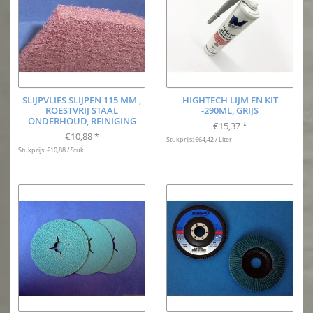
SLIJPVLIES SLIJPEN 115 MM ,
HIGHTECH LIJM EN KIT
ROESTVRIJ STAAL
-290ML, GRIJS
ONDERHOUD, REINIGING
€15,37
*
€10,88
*
Stukprijs: €64,42 / Liter
Stukprijs: €10,88 / Stuk