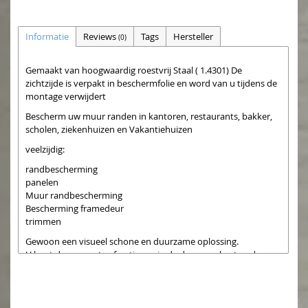
Informatie
Reviews
Tags
Hersteller
(0)
Gemaakt van hoogwaardig roestvrij Staal ( 1.4301) De
zichtzijde is verpakt in beschermfolie en word van u tijdens de
montage verwijdert
Bescherm uw muur randen in kantoren, restaurants, bakker,
scholen, ziekenhuizen en Vakantiehuizen
veelzijdig:
randbescherming
panelen
Muur randbescherming
Bescherming framedeur
trimmen
Gewoon een visueel schone en duurzame oplossing.
U kunt de gewenste afmetingen in de daarvoor bestemde
ruimte aangeven. De afmetingen mogen niet groter zijn dan de
maximale afmetingen van het geselecteerde artikel.
Voor de bevestiging raden wij silicone of installatie lijm, die u