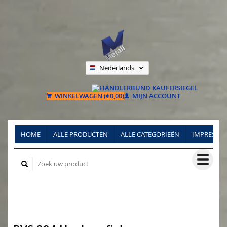
Nederlands
Deutsch
Français
WINKELWAGEN (€0,00)
MIJN ACCOUNT
HOME
ALLE PRODUCTEN
ALLE CATEGORIEËN
IMPRESSU