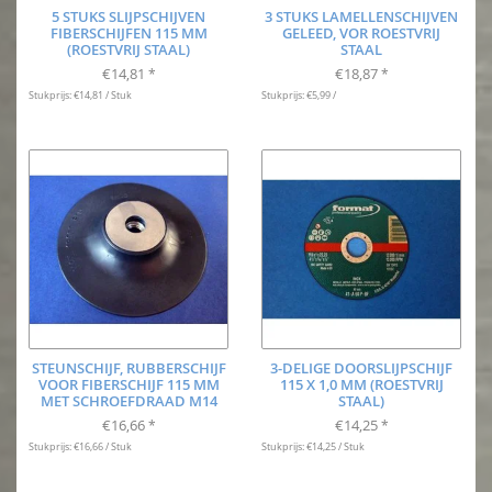
5 STUKS SLIJPSCHIJVEN
3 STUKS LAMELLENSCHIJVEN
FIBERSCHIJFEN 115 MM
GELEED, VOR ROESTVRIJ
(ROESTVRIJ STAAL)
STAAL
€14,81
€18,87
*
*
Stukprijs: €14,81 / Stuk
Stukprijs: €5,99 /
STEUNSCHIJF, RUBBERSCHIJF
3-DELIGE DOORSLIJPSCHIJF
VOOR FIBERSCHIJF 115 MM
115 X 1,0 MM (ROESTVRIJ
MET SCHROEFDRAAD M14
STAAL)
€16,66
€14,25
*
*
Stukprijs: €16,66 / Stuk
Stukprijs: €14,25 / Stuk