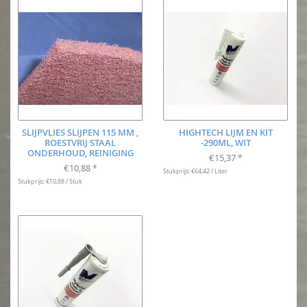
SLIJPVLIES SLIJPEN 115 MM ,
HIGHTECH LIJM EN KIT
ROESTVRIJ STAAL
-290ML, WIT
ONDERHOUD, REINIGING
€15,37
*
€10,88
*
Stukprijs: €64,42 / Liter
Stukprijs: €10,88 / Stuk