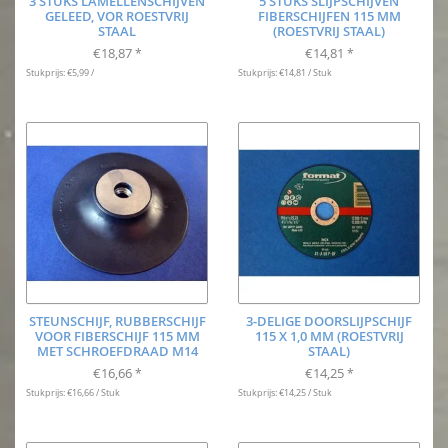
3 STUKS LAMELLENSCHIJVEN
5 STUKS SLIJPSCHIJVEN
GELEED, VOR ROESTVRIJ
FIBERSCHIJFEN 115 MM
STAAL
(ROESTVRIJ STAAL)
€18,87
€14,81
*
*
Stukprijs: €5,99 /
Stukprijs: €14,81 / Stuk
STEUNSCHIJF, RUBBERSCHIJF
3-DELIGE DOORSLIJPSCHIJF
VOOR FIBERSCHIJF 115 MM
115 X 1,0 MM (ROESTVRIJ
MET SCHROEFDRAAD M14
STAAL)
€16,66
€14,25
*
*
Stukprijs: €16,66 / Stuk
Stukprijs: €14,25 / Stuk