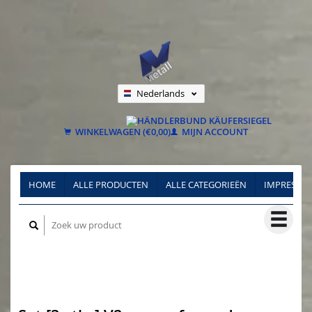
Nederlands
Deutsch
Français
WINKELWAGEN (€0,00)
MIJN ACCOUNT
HOME
ALLE PRODUCTEN
ALLE CATEGORIEËN
IMPRESSU