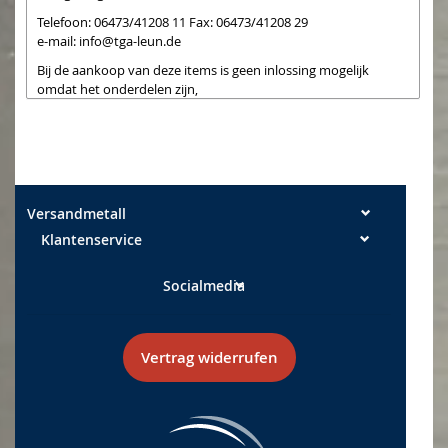
Telefoon: 06473/41208 11 Fax: 06473/41208 29
e-mail:
info@tga-leun.de
Bij de aankoop van deze items is geen inlossing mogelijk
omdat het onderdelen zijn,
die we extra bij aankoop snijden. De snijranden kunnen
gedeeltelijk nog steeds één zijn
heb een lichte braam. Lichte krassen en vetresten zijn
productiegerelateerd en vertegenwoordigen geen defect. De
platen kunnen worden gereinigd met vetoplossende
commerciële reinigingsmiddelen
Versandmetall
Klantenservice
Maattoleranties: Breedte +/- 0,5 mm Lengtes +/- 2 mm
Socialmedia
Vertrag widerrufen