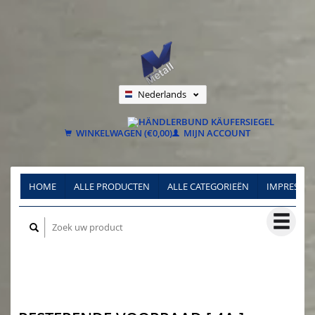
Nederlands
Deutsch
Français
WINKELWAGEN (€0,00)
MIJN ACCOUNT
HOME
ALLE PRODUCTEN
ALLE CATEGORIEËN
IMPRESSU