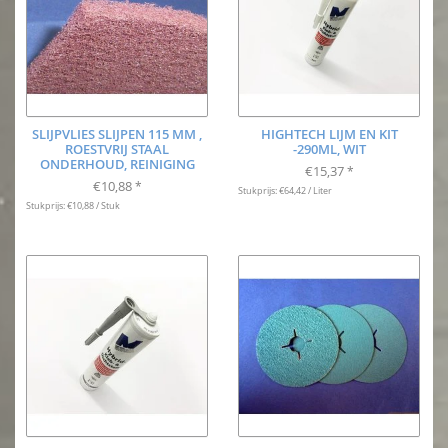
SLIJPVLIES SLIJPEN 115 MM ,
HIGHTECH LIJM EN KIT
ROESTVRIJ STAAL
-290ML, WIT
ONDERHOUD, REINIGING
€15,37
*
€10,88
*
Stukprijs: €64,42 / Liter
Stukprijs: €10,88 / Stuk