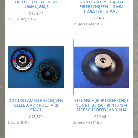
HIGHTECH LIJM EN KIT
5 STUKS SLIJPSCHIJVEN
-290ML, GRIJS
FIBERSCHIJFEN 115 MM
(ROESTVRIJ STAAL)
€15,37
*
€14,81
*
Stukprijs: €64,42 / Liter
Stukprijs: €14,81 / Stuk
3 STUKS LAMELLENSCHIJVEN
STEUNSCHIJF, RUBBERSCHIJF
GELEED, VOR ROESTVRIJ
VOOR FIBERSCHIJF 115 MM
STAAL
MET SCHROEFDRAAD M14
€18,87
€16,66
*
*
Stukprijs: €5,99 /
Stukprijs: €16,66 / Stuk