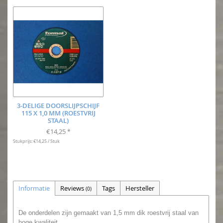
3-DELIGE DOORSLIJPSCHIJF
115 X 1,0 MM (ROESTVRIJ
STAAL)
€14,25
*
Stukprijs: €14,25 / Stuk
Informatie
Reviews
Tags
Hersteller
(0)
De onderdelen zijn gemaakt van 1,5 mm dik roestvrij staal van
hoge kwaliteit.