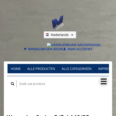
Nederlands
Deutsch
Français
WINKELWAGEN (€0,00)
MIJN ACCOUNT
HOME
ALLE PRODUCTEN
ALLE CATEGORIEËN
IMPRESSU