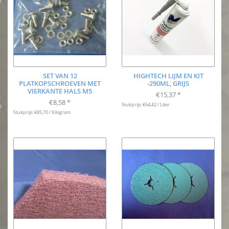
SET VAN 12
HIGHTECH LIJM EN KIT
PLATKOPSCHROEVEN MET
-290ML, GRIJS
VIERKANTE HALS M5
€15,37
*
€8,58
*
Stukprijs: €64,42 / Liter
Stukprijs: €85,70 / Kilogram