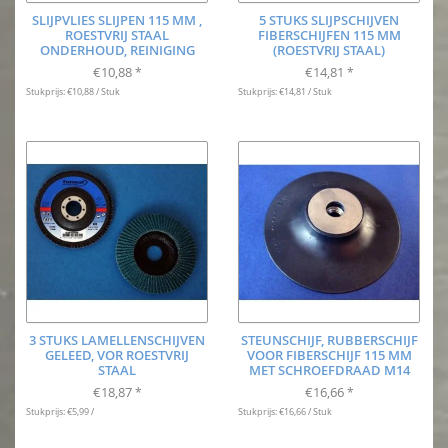
SLIJPVLIES SLIJPEN 115 MM ,
5 STUKS SLIJPSCHIJVEN
ROESTVRIJ STAAL
FIBERSCHIJFEN 115 MM
ONDERHOUD, REINIGING
(ROESTVRIJ STAAL)
€10,88
€14,81
*
*
Stukprijs: €10,88 / Stuk
Stukprijs: €14,81 / Stuk
3 STUKS LAMELLENSCHIJVEN
STEUNSCHIJF, RUBBERSCHIJF
GELEED, VOR ROESTVRIJ
VOOR FIBERSCHIJF 115 MM
STAAL
MET SCHROEFDRAAD M14
€18,87
€16,66
*
*
Stukprijs: €5,99 /
Stukprijs: €16,66 / Stuk