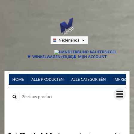
Nederlands
Deutsch
Français
WINKELWAGEN (€0,00)
MIJN ACCOUNT
HOME
ALLE PRODUCTEN
ALLE CATEGORIEËN
IMPRESSU