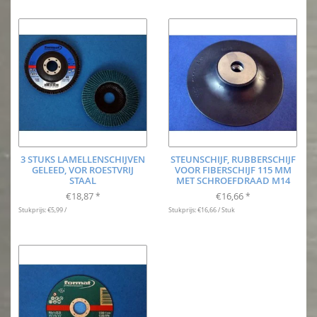
3 STUKS LAMELLENSCHIJVEN
STEUNSCHIJF, RUBBERSCHIJF
GELEED, VOR ROESTVRIJ
VOOR FIBERSCHIJF 115 MM
STAAL
MET SCHROEFDRAAD M14
€18,87
€16,66
*
*
Stukprijs: €5,99 /
Stukprijs: €16,66 / Stuk