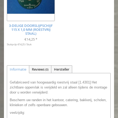
3-DELIGE DOORSLIJPSCHIJF
115 X 1,0 MM (ROESTVRIJ
STAAL)
€14,25
*
Stukprijs: €14,25 / Stuk
Informatie
Reviews
Hersteller
(0)
Gefabriceerd van hoogwaardig roestvrij staal [1.4301]
Het
zichtbare oppervlak is verijdeld en zal alleen tijdens de montage
door u worden verwijderd.
Bescherm uw randen in het kantoor, catering, bakkerij, scholen,
klinieken of zelfs openbare gebouwen.
veelzijdig: