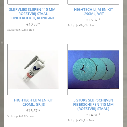
SLIJPVLIES SLIJPEN 115 MM ,
HIGHTECH LIJM EN KIT
ROESTVRIJ STAAL
-290ML, WIT
ONDERHOUD, REINIGING
€15,37
*
€10,88
*
Stukprijs: €64,42 / Liter
Stukprijs: €10,88 / Stuk
HIGHTECH LIJM EN KIT
5 STUKS SLIJPSCHIJVEN
-290ML, GRIJS
FIBERSCHIJFEN 115 MM
(ROESTVRIJ STAAL)
€15,37
*
€14,81
*
Stukprijs: €64,42 / Liter
Stukprijs: €14,81 / Stuk