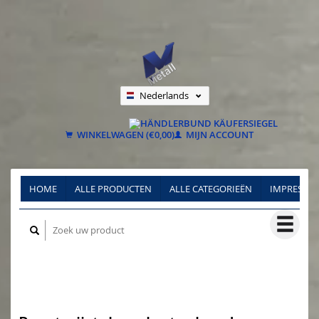
Nederlands
Deutsch
Français
WINKELWAGEN (€0,00)
MIJN ACCOUNT
HOME
ALLE PRODUCTEN
ALLE CATEGORIEËN
IMPRESSU