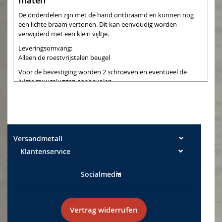
maten
De onderdelen zijn met de hand ontbraamd en kunnen nog
een lichte braam vertonen. Dit kan eenvoudig worden
verwijderd met een klein vijltje.
Leveringsomvang:
Alleen de roestvrijstalen beugel
Voor de bevestiging worden 2 schroeven en eventueel de
juiste muurpluggen aanbevolen.
Uiteraard kan een houten plaat, een boomschijf, een
leisteenplaat of iets dergelijks ook als basis worden gebruikt.
Versandmetall
Klantenservice
Socialmedia
Vertrag widerrufen