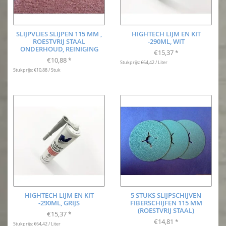
SLIJPVLIES SLIJPEN 115 MM ,
HIGHTECH LIJM EN KIT
ROESTVRIJ STAAL
-290ML, WIT
ONDERHOUD, REINIGING
€15,37
*
€10,88
*
Stukprijs: €64,42 / Liter
Stukprijs: €10,88 / Stuk
HIGHTECH LIJM EN KIT
5 STUKS SLIJPSCHIJVEN
-290ML, GRIJS
FIBERSCHIJFEN 115 MM
(ROESTVRIJ STAAL)
€15,37
*
€14,81
*
Stukprijs: €64,42 / Liter