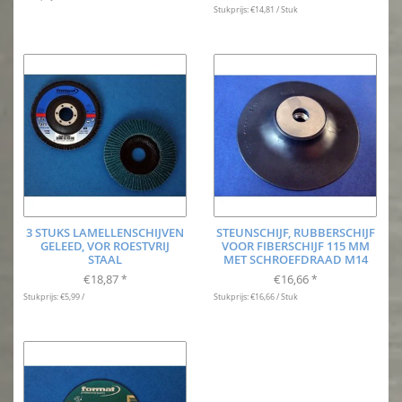
Stukprijs: €14,81 / Stuk
3 STUKS LAMELLENSCHIJVEN
STEUNSCHIJF, RUBBERSCHIJF
GELEED, VOR ROESTVRIJ
VOOR FIBERSCHIJF 115 MM
STAAL
MET SCHROEFDRAAD M14
€18,87
€16,66
*
*
Stukprijs: €5,99 /
Stukprijs: €16,66 / Stuk