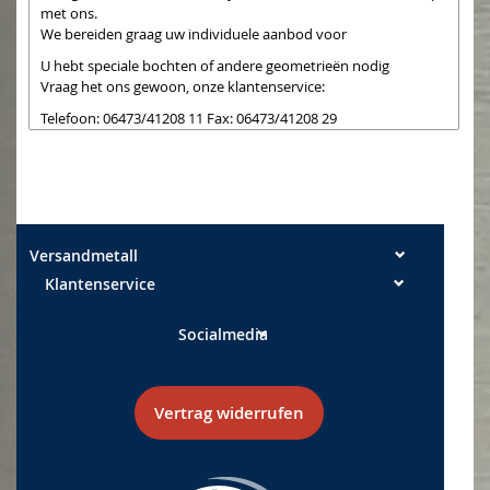
met ons.
We bereiden graag uw individuele aanbod voor
U hebt speciale bochten of andere geometrieën nodig
Vraag het ons gewoon, onze klantenservice:
Telefoon: 06473/41208 11 Fax: 06473/41208 29
e-mail:
info@tga-leun.de
Bij de aankoop van deze items is geen inlossing mogelijk
omdat het onderdelen zijn,
die we extra bij aankoop snijden. De snijranden kunnen
gedeeltelijk nog steeds één zijn
heb een lichte braam. Lichte krassen op niet-verijdelde zijden
Versandmetall
kunnen optreden tijdens de
Klantenservice
Verwerking ontstaat en is geen defect
Socialmedia
Maattoleranties: Breedte +/- 0,5 mm Lengtes +/- 2 mm
Vertrag widerrufen