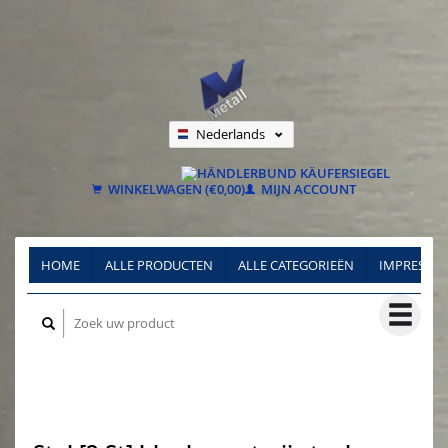
Nederlands
Deutsch
Français
WINKELWAGEN (€0,00)
MIJN ACCOUNT
HOME
ALLE PRODUCTEN
ALLE CATEGORIEËN
IMPRESSU