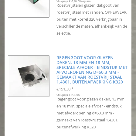
Stukprijs: €51,87 / Kilogram
Roestvrijstalen glazen dakgoot van
roestvrij staal met randen, OPPERVLAK
buiten met korrel 320 verkrijgbaar in
verschillende maten, afhankelijk van de
selectie.
REGENGOOT VOOR GLAZEN
DAKEN, 13 MM EN 18 MM,
SPECIALE AFVOER - EINDSTUK MET
AFVOEROPENING D=60,3 MM -
GEMAAKT VAN ROESTVRIJ STAAL
1.4301, BUITENAFWERKING K320
€151,30
*
Stukprijs: €151,30 /
Regengoot voor glazen daken, 13 mm
en 18 mm, speciale afvoer - eindstuk
met afvoeropening d=60,3 mm -
gemaakt van roestvrij staal 1.4301,
buitenafwerking K320