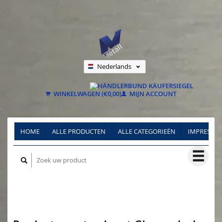
Nederlands
Deutsch
Français
WINKELWAGEN (€0,00)
MIJN ACCOUNT
HOME
ALLE PRODUCTEN
ALLE CATEGORIEËN
IMPRESSU