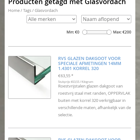
Producten getagd met Glasvordach
Home
/
Tags
/
Glasvordach
Min: €
0
Max: €
200
RVS GLAZEN DAKGOOT VOOR
SPECIALE AFMETINGEN 14MM
1.4301 KORREL 320
€63,55
*
Stukprijs: €63,55 / Kilogram
Roestvrijstalen glazen dakgoot van
roestvrij staal met randen, OPPERVLAK
buiten met korrel 320 verkrijgbaar in
verschillende maten, afhankelijk van de
selectie.
RVS GLAZEN DAKGOOT VOOR