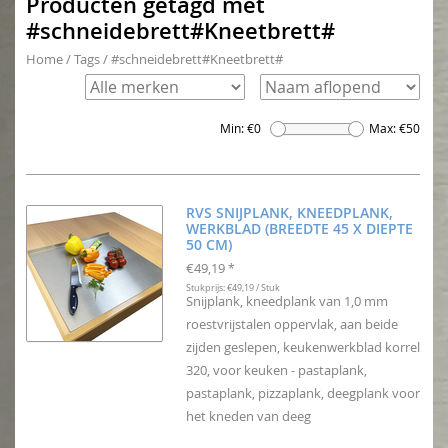
Producten getagd met
#schneidebrett#Kneetbrett#
Home
/
Tags
/
#schneidebrett#Kneetbrett#
Min: €
0
Max: €
50
RVS SNIJPLANK, KNEEDPLANK,
WERKBLAD (BREEDTE 45 X DIEPTE
50 CM)
€49,19
*
Stukprijs: €49,19 / Stuk
Snijplank, kneedplank van 1,0 mm
roestvrijstalen oppervlak, aan beide
zijden geslepen, keukenwerkblad korrel
320, voor keuken - pastaplank,
pastaplank, pizzaplank, deegplank voor
het kneden van deeg