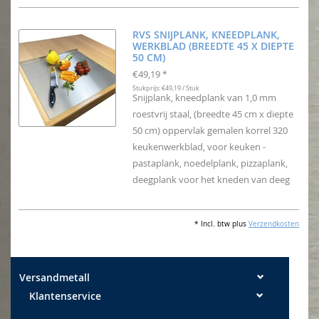
RVS SNIJPLANK, KNEEDPLANK,
WERKBLAD (BREEDTE 45 X DIEPTE
50 CM)
€49,19
*
Stukprijs: €49,19 / Stuk
Snijplank, kneedplank van 1,0 mm
roestvrij staal, (breedte 45 cm x diepte
50 cm) oppervlak gemalen korrel 320
keukenwerkblad, voor keuken -
pastaplank, noedelplank, pizzaplank,
deegplank voor het kneden van deeg
* Incl. btw plus
Verzendkosten
Versandmetall
Klantenservice