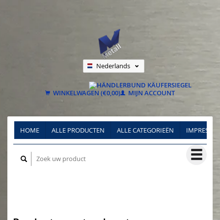
Nederlands
Deutsch
Français
WINKELWAGEN (€0,00)
MIJN ACCOUNT
HOME
ALLE PRODUCTEN
ALLE CATEGORIEËN
IMPRESSU