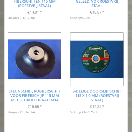
FIBERSCHIJFEN 115 MM
GELEED, VOR ROESTVRIJ
(ROESTVRIJ STAAL)
STAAL
€14,81
€18,87
*
*
Stukprijs: €14,81 / Stuk
Stukprijs: €5,99 /
STEUNSCHIJF, RUBBERSCHIJF
3-DELIGE DOORSLIJPSCHIJF
VOOR FIBERSCHIJF 115 MM
115 X 1,0 MM (ROESTVRIJ
MET SCHROEFDRAAD M14
STAAL)
€16,66
€14,25
*
*
Stukprijs: €16,66 / Stuk
Stukprijs: €14,25 / Stuk