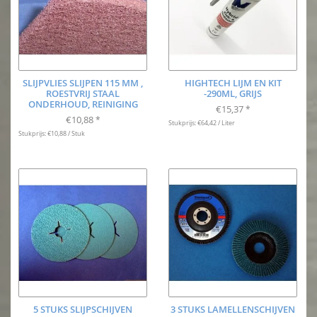
SLIJPVLIES SLIJPEN 115 MM ,
HIGHTECH LIJM EN KIT
ROESTVRIJ STAAL
-290ML, GRIJS
ONDERHOUD, REINIGING
€15,37
*
€10,88
*
Stukprijs: €64,42 / Liter
Stukprijs: €10,88 / Stuk
5 STUKS SLIJPSCHIJVEN
3 STUKS LAMELLENSCHIJVEN