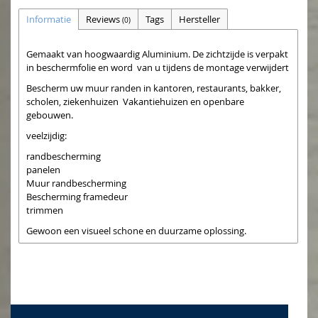
Informatie
Reviews
Tags
Hersteller
(0)
Gemaakt van hoogwaardig Aluminium. De zichtzijde is verpakt
in beschermfolie en word van u tijdens de montage verwijdert
Bescherm uw muur randen in kantoren, restaurants, bakker,
scholen, ziekenhuizen Vakantiehuizen en openbare
gebouwen.
veelzijdig:
randbescherming
panelen
Muur randbescherming
Bescherming framedeur
trimmen
Gewoon een visueel schone en duurzame oplossing.
Voor de bevestiging raden wij silicone of installatie lijm, die u
ook bij ons kunt bestellen..
ook Grotere hoeveelheden zijn leverbaar, neem contact op
met ons. Wij sturen u uw individueel offerte.
Uw hebt speciale zettings of andere afmetingen nodig?