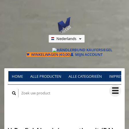
Nederlands
Deutsch
Français
WINKELWAGEN (€0,00)
MIJN ACCOUNT
HOME
ALLE PRODUCTEN
ALLE CATEGORIEËN
IMPRESSU