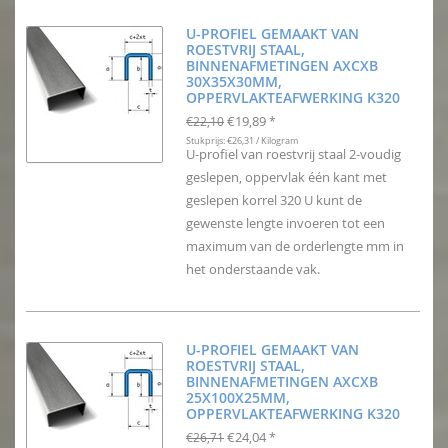
U-PROFIEL GEMAAKT VAN
ROESTVRIJ STAAL,
BINNENAFMETINGEN AXCXB
30X35X30MM,
OPPERVLAKTEAFWERKING K320
€19,89
€22,10
*
Stukprijs: €26,31 / Kilogram
U-profiel van roestvrij staal 2-voudig
geslepen, oppervlak één kant met
geslepen korrel 320 U kunt de
gewenste lengte invoeren tot een
maximum van de orderlengte mm in
het onderstaande vak.
U-PROFIEL GEMAAKT VAN
ROESTVRIJ STAAL,
BINNENAFMETINGEN AXCXB
25X100X25MM,
OPPERVLAKTEAFWERKING K320
€24,04
€26,71
*