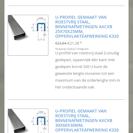
U-PROFIEL GEMAAKT VAN
ROESTVRIJ STAAL,
BINNENAFMETINGEN AXCXB
25X70X25MM,
OPPERVLAKTEAFWERKING K320
€21,28
€23,64
*
Stukprijs: €24,62 / Kilogram
U-profiel van roestvrij staal 2-voudig
geslepen, oppervlak één kant met
geslepen korrel 320 U kunt de
gewenste lengte invoeren tot een
maximum van de orderlengte mm in
het onderstaande vak.
U-PROFIEL GEMAAKT VAN
ROESTVRIJ STAAL,
BINNENAFMETINGEN AXCXB
30X60X30MM,
OPPERVLAKTEAFWERKING K320