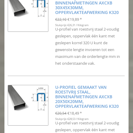
BINNENAFMETINGEN AXCXB
30X45X30MM,
OPPERVLAKTEAFWERKING K320
€19,89
€22,10
*
Stukprijs: €26,31 / Kilogram
U-profiel van roestvrij staal 2-voudig
geslepen, oppervlak één kant met
geslepen korrel 320 U kunt de
gewenste lengte invoeren tot een
maximum van de orderlengte mm in
het onderstaande vak.
U-PROFIEL GEMAAKT VAN
ROESTVRIJ STAAL,
BINNENAFMETINGEN AXCXB
20X50X20MM,
OPPERVLAKTEAFWERKING K320
€18,49
€20,54
*
Stukprijs: €28,53 / Kilogram
U-profiel van roestvrij staal 2-voudig
geslepen, oppervlak één kant met