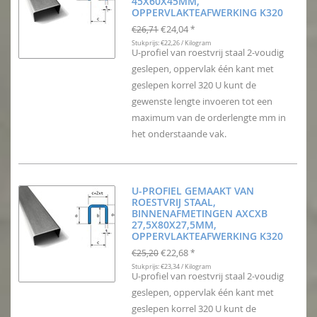
45X60X45MM,
OPPERVLAKTEAFWERKING K320
€24,04
€26,71
*
Stukprijs: €22,26 / Kilogram
U-profiel van roestvrij staal 2-voudig
geslepen, oppervlak één kant met
geslepen korrel 320 U kunt de
gewenste lengte invoeren tot een
maximum van de orderlengte mm in
het onderstaande vak.
U-PROFIEL GEMAAKT VAN
ROESTVRIJ STAAL,
BINNENAFMETINGEN AXCXB
27,5X80X27,5MM,
OPPERVLAKTEAFWERKING K320
€22,68
€25,20
*
Stukprijs: €23,34 / Kilogram
U-profiel van roestvrij staal 2-voudig
geslepen, oppervlak één kant met
geslepen korrel 320 U kunt de