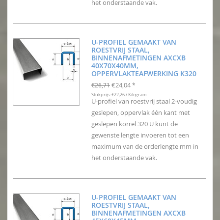
het onderstaande vak.
U-PROFIEL GEMAAKT VAN
ROESTVRIJ STAAL,
BINNENAFMETINGEN AXCXB
40X70X40MM,
OPPERVLAKTEAFWERKING K320
€24,04
€26,71
*
Stukprijs: €22,26 / Kilogram
U-profiel van roestvrij staal 2-voudig
geslepen, oppervlak één kant met
geslepen korrel 320 U kunt de
gewenste lengte invoeren tot een
maximum van de orderlengte mm in
het onderstaande vak.
U-PROFIEL GEMAAKT VAN
ROESTVRIJ STAAL,
BINNENAFMETINGEN AXCXB