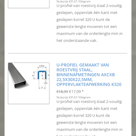
Stukprijs: €31,67 / Kilogram
U-profiel van roestvrij staal 2-voudig
geslepen, oppervlak één kant met
geslepen korrel 320 U kunt de
gewenste lengte invoeren tot een
maximum van de orderlengte mm in
het onderstaande vak.
U-PROFIEL GEMAAKT VAN
ROESTVRIJ STAAL,
BINNENAFMETINGEN AXCXB
22,5X30X22,5MM,
OPPERVLAKTEAFWERKING K320
€17,09
€18,99
*
Stukprijs: €31,67 / Kilogram
U-profiel van roestvrij staal 2-voudig
geslepen, oppervlak één kant met
geslepen korrel 320 U kunt de
gewenste lengte invoeren tot een
maximum van de orderlengte mm in