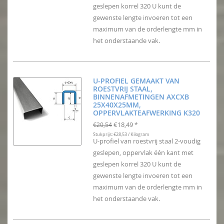
geslepen korrel 320 U kunt de
gewenste lengte invoeren tot een
maximum van de orderlengte mm in
het onderstaande vak.
U-PROFIEL GEMAAKT VAN
ROESTVRIJ STAAL,
BINNENAFMETINGEN AXCXB
25X40X25MM,
OPPERVLAKTEAFWERKING K320
€18,49
€20,54
*
Stukprijs: €28,53 / Kilogram
U-profiel van roestvrij staal 2-voudig
geslepen, oppervlak één kant met
geslepen korrel 320 U kunt de
gewenste lengte invoeren tot een
maximum van de orderlengte mm in
het onderstaande vak.