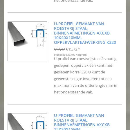
het onderstaande vak.
U-PROFIEL GEMAAKT VAN
ROESTVRIJ STAAL,
BINNENAFMETINGEN AXCXB
10X40X10MM,
OPPERVLAKTEAFWERKING K320
€15,72
€17,47
*
Stukprijs: €36,40 / Kilogram
U-profiel van roestvrij staal 2-voudig
geslepen, oppervlak één kant met
geslepen korrel 320 U kunt de
gewenste lengte invoeren tot een
maximum van de orderlengte mm in
het onderstaande vak.
U-PROFIEL GEMAAKT VAN
ROESTVRIJ STAAL,
BINNENAFMETINGEN AXCXB
15X30X15MM,