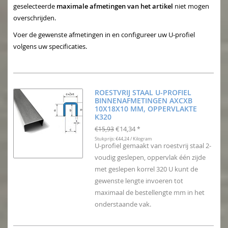
geselecteerde
maximale afmetingen van het artikel
niet mogen
overschrijden.
Voer de gewenste afmetingen in en configureer uw U-profiel
volgens uw specificaties.
ROESTVRIJ STAAL U-PROFIEL
BINNENAFMETINGEN AXCXB
10X18X10 MM, OPPERVLAKTE
K320
€14,34
€15,93
*
Stukprijs: €44,24 / Kilogram
U-profiel gemaakt van roestvrij staal 2-
voudig geslepen, oppervlak één zijde
met geslepen korrel 320 U kunt de
gewenste lengte invoeren tot
maximaal de bestellengte mm in het
onderstaande vak.