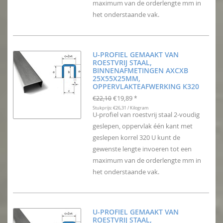
maximum van de orderlengte mm in
het onderstaande vak.
U-PROFIEL GEMAAKT VAN
ROESTVRIJ STAAL,
BINNENAFMETINGEN AXCXB
25X55X25MM,
OPPERVLAKTEAFWERKING K320
€19,89
€22,10
*
Stukprijs: €26,31 / Kilogram
U-profiel van roestvrij staal 2-voudig
geslepen, oppervlak één kant met
geslepen korrel 320 U kunt de
gewenste lengte invoeren tot een
maximum van de orderlengte mm in
het onderstaande vak.
U-PROFIEL GEMAAKT VAN
ROESTVRIJ STAAL,