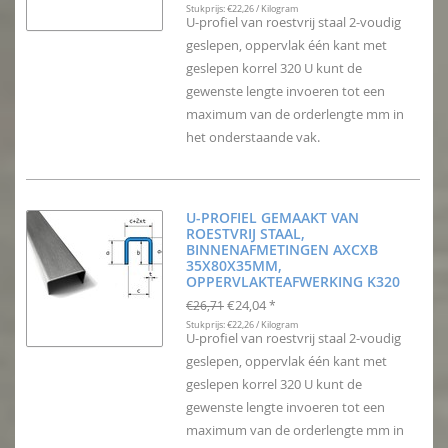
Stukprijs: €22,26 / Kilogram
U-profiel van roestvrij staal 2-voudig
geslepen, oppervlak één kant met
geslepen korrel 320 U kunt de
gewenste lengte invoeren tot een
maximum van de orderlengte mm in
het onderstaande vak.
U-PROFIEL GEMAAKT VAN
ROESTVRIJ STAAL,
BINNENAFMETINGEN AXCXB
35X80X35MM,
OPPERVLAKTEAFWERKING K320
€24,04
€26,71
*
Stukprijs: €22,26 / Kilogram
U-profiel van roestvrij staal 2-voudig
geslepen, oppervlak één kant met
geslepen korrel 320 U kunt de
gewenste lengte invoeren tot een
maximum van de orderlengte mm in