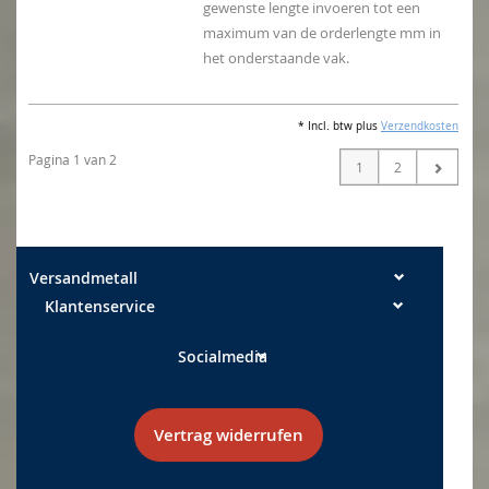
gewenste lengte invoeren tot een
maximum van de orderlengte mm in
het onderstaande vak.
* Incl. btw plus
Verzendkosten
Pagina 1 van 2
1
2
Versandmetall
Klantenservice
Socialmedia
Vertrag widerrufen