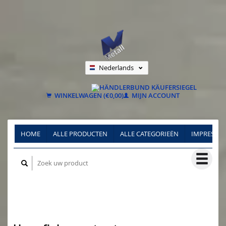
Nederlands
Deutsch
Français
WINKELWAGEN (€0,00)
MIJN ACCOUNT
HOME
ALLE PRODUCTEN
ALLE CATEGORIEËN
IMPRESSU