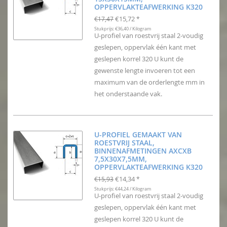
OPPERVLAKTEAFWERKING K320
€15,72
€17,47
*
Stukprijs: €36,40 / Kilogram
U-profiel van roestvrij staal 2-voudig
geslepen, oppervlak één kant met
geslepen korrel 320 U kunt de
gewenste lengte invoeren tot een
maximum van de orderlengte mm in
het onderstaande vak.
U-PROFIEL GEMAAKT VAN
ROESTVRIJ STAAL,
BINNENAFMETINGEN AXCXB
7,5X30X7,5MM,
OPPERVLAKTEAFWERKING K320
€14,34
€15,93
*
Stukprijs: €44,24 / Kilogram
U-profiel van roestvrij staal 2-voudig
geslepen, oppervlak één kant met
geslepen korrel 320 U kunt de