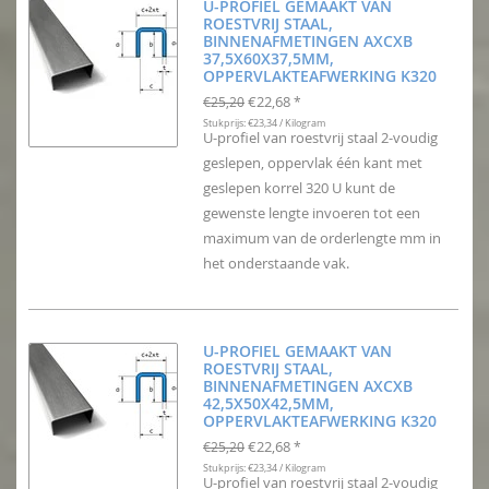
U-PROFIEL GEMAAKT VAN
ROESTVRIJ STAAL,
BINNENAFMETINGEN AXCXB
37,5X60X37,5MM,
OPPERVLAKTEAFWERKING K320
€22,68
€25,20
*
Stukprijs: €23,34 / Kilogram
U-profiel van roestvrij staal 2-voudig
geslepen, oppervlak één kant met
geslepen korrel 320 U kunt de
gewenste lengte invoeren tot een
maximum van de orderlengte mm in
het onderstaande vak.
U-PROFIEL GEMAAKT VAN
ROESTVRIJ STAAL,
BINNENAFMETINGEN AXCXB
42,5X50X42,5MM,
OPPERVLAKTEAFWERKING K320
€22,68
€25,20
*
Stukprijs: €23,34 / Kilogram
U-profiel van roestvrij staal 2-voudig