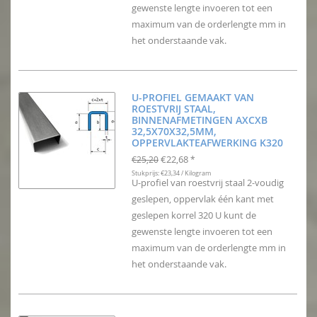
gewenste lengte invoeren tot een
maximum van de orderlengte mm in
het onderstaande vak.
U-PROFIEL GEMAAKT VAN
ROESTVRIJ STAAL,
BINNENAFMETINGEN AXCXB
32,5X70X32,5MM,
OPPERVLAKTEAFWERKING K320
€22,68
€25,20
*
Stukprijs: €23,34 / Kilogram
U-profiel van roestvrij staal 2-voudig
geslepen, oppervlak één kant met
geslepen korrel 320 U kunt de
gewenste lengte invoeren tot een
maximum van de orderlengte mm in
het onderstaande vak.