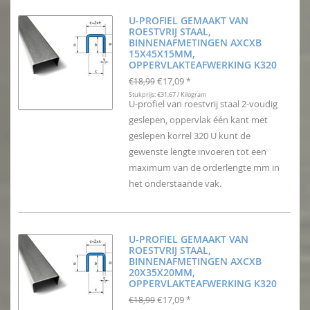
U-PROFIEL GEMAAKT VAN
ROESTVRIJ STAAL,
BINNENAFMETINGEN AXCXB
15X45X15MM,
OPPERVLAKTEAFWERKING K320
€17,09
€18,99
*
Stukprijs: €31,67 / Kilogram
U-profiel van roestvrij staal 2-voudig
geslepen, oppervlak één kant met
geslepen korrel 320 U kunt de
gewenste lengte invoeren tot een
maximum van de orderlengte mm in
het onderstaande vak.
U-PROFIEL GEMAAKT VAN
ROESTVRIJ STAAL,
BINNENAFMETINGEN AXCXB
20X35X20MM,
OPPERVLAKTEAFWERKING K320
€17,09
€18,99
*