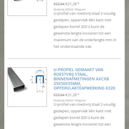
€21,28
€23,64
*
Stukprijs: €24,62 / Kilogram
U-profiel van roestvrij staal 2-voudig
geslepen, oppervlak één kant met
geslepen korrel 320 U kunt de
gewenste lengte invoeren tot een
maximum van de orderlengte mm in
het onderstaande vak.
U-PROFIEL GEMAAKT VAN
ROESTVRIJ STAAL,
BINNENAFMETINGEN AXCXB
35X50X35MM,
OPPERVLAKTEAFWERKING K320
€21,28
€23,64
*
Stukprijs: €24,62 / Kilogram
U-profiel van roestvrij staal 2-voudig
geslepen, oppervlak één kant met
geslepen korrel 320 U kunt de
gewenste lengte invoeren tot een