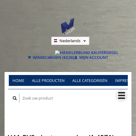
Nederlands
Deutsch
Français
WINKELWAGEN (€0,00)
MIJN ACCOUNT
HOME
ALLE PRODUCTEN
ALLE CATEGORIEËN
IMPRESSU