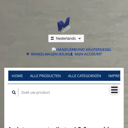
Nederlands
Deutsch
Français
WINKELWAGEN (€0,00)
MIJN ACCOUNT
HOME
ALLE PRODUCTEN
ALLE CATEGORIEËN
IMPRESSU