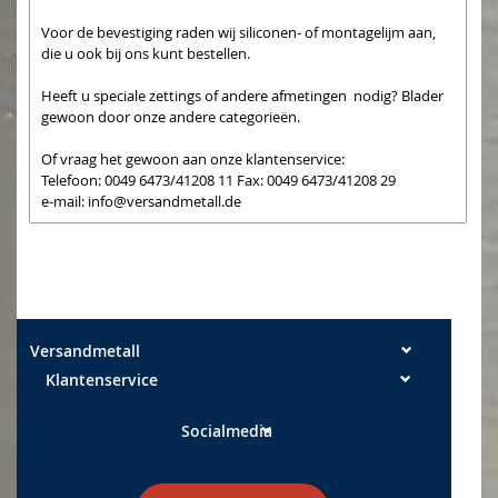
Voor de bevestiging raden wij siliconen- of montagelijm aan,
die u ook bij ons kunt bestellen.
Heeft u speciale zettings of andere afmetingen nodig?
Blader
gewoon door onze andere categorieën.
Of vraag het gewoon aan onze klantenservice:
Telefoon: 0049 6473/41208 11 Fax: 0049 6473/41208 29
e-mail:
info@versandmetall.de
De snijranden zijn afgebraamd. Alle maaten zijn, tenzij expliciet
anders vermeld, Buitenmaaten
Maattoleranties: Breedte +/- 0,5 mm Lengtes +/- 2 mm
Versandmetall
Klantenservice
Socialmedia