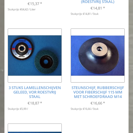
(ROESTVRIJ STAAL)
€15,37
*
€14,81
*
Stukprijs: €64,42 / Liter
Stukprijs: €14,81 / Stuk
3 STUKS LAMELLENSCHIJVEN
STEUNSCHIJF, RUBBERSCHIJF
GELEED, VOR ROESTVRIJ
VOOR FIBERSCHIJF 115 MM
STAAL
MET SCHROEFDRAAD M14
€18,87
€16,66
*
*
Stukprijs: €5,99 /
Stukprijs: €16,66 / Stuk