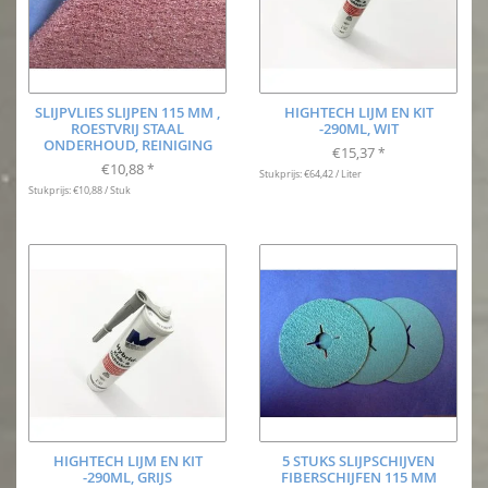
SLIJPVLIES SLIJPEN 115 MM ,
HIGHTECH LIJM EN KIT
ROESTVRIJ STAAL
-290ML, WIT
ONDERHOUD, REINIGING
€15,37
*
€10,88
*
Stukprijs: €64,42 / Liter
Stukprijs: €10,88 / Stuk
HIGHTECH LIJM EN KIT
5 STUKS SLIJPSCHIJVEN
-290ML, GRIJS
FIBERSCHIJFEN 115 MM