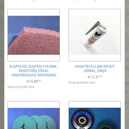
SLIJPVLIES SLIJPEN 115 MM ,
HIGHTECH LIJM EN KIT
ROESTVRIJ STAAL
-290ML, GRIJS
ONDERHOUD, REINIGING
€15,37
*
€10,88
*
Stukprijs: €64,42 / Liter
Stukprijs: €10,88 / Stuk