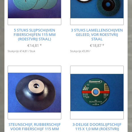
5 STUKS SLIJPSCHIJVEN
3 STUKS LAMELLENSCHIJVEN
FIBERSCHIJFEN 115 MM
GELEED, VOR ROESTVRIJ
(ROESTVRIJ STAAL)
STAAL
€14,81
€18,87
*
*
Stukprijs: €14,81 / Stuk
Stukprijs: €5,99 /
STEUNSCHIJF, RUBBERSCHIJF
3-DELIGE DOORSLIJPSCHIJF
VOOR FIBERSCHIJF 115 MM
115 X 1,0 MM (ROESTVRIJ