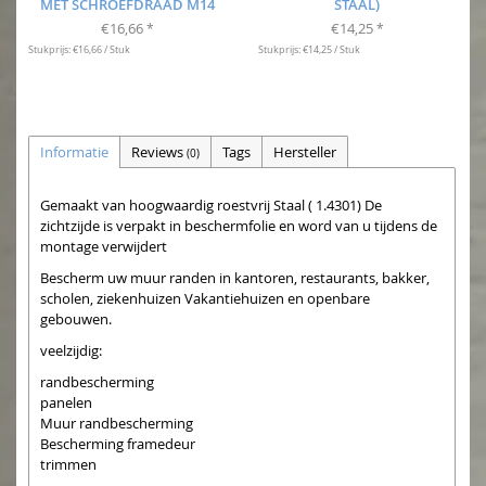
MET SCHROEFDRAAD M14
STAAL)
€16,66
€14,25
*
*
Stukprijs: €16,66 / Stuk
Stukprijs: €14,25 / Stuk
Informatie
Reviews
Tags
Hersteller
(0)
Gemaakt van hoogwaardig roestvrij Staal ( 1.4301) De
zichtzijde is verpakt in beschermfolie en word van u tijdens de
montage verwijdert
Bescherm uw muur randen in kantoren, restaurants, bakker,
scholen, ziekenhuizen Vakantiehuizen en openbare
gebouwen.
veelzijdig:
randbescherming
panelen
Muur randbescherming
Bescherming framedeur
trimmen