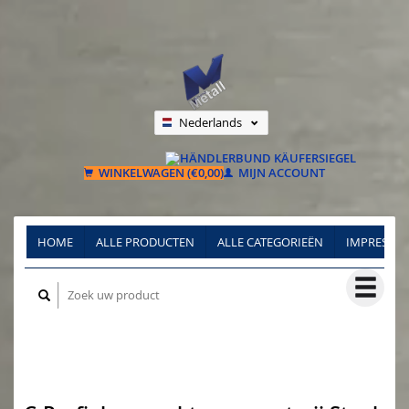
Nederlands
Deutsch
Français
WINKELWAGEN (€0,00)
MIJN ACCOUNT
HOME
ALLE PRODUCTEN
ALLE CATEGORIEËN
IMPRESSU