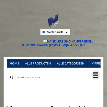
Nederlands
Deutsch
Français
WINKELWAGEN (€0,00)
MIJN ACCOUNT
HOME
ALLE PRODUCTEN
ALLE CATEGORIEËN
IMPRESSU