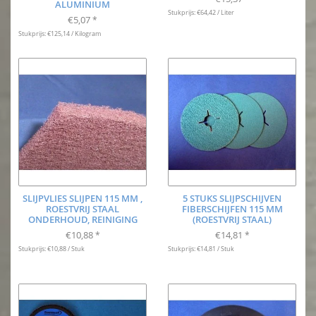
ALUMINIUM
Stukprijs: €64,42 / Liter
€5,07
*
Stukprijs: €125,14 / Kilogram
SLIJPVLIES SLIJPEN 115 MM ,
5 STUKS SLIJPSCHIJVEN
ROESTVRIJ STAAL
FIBERSCHIJFEN 115 MM
ONDERHOUD, REINIGING
(ROESTVRIJ STAAL)
€10,88
€14,81
*
*
Stukprijs: €10,88 / Stuk
Stukprijs: €14,81 / Stuk