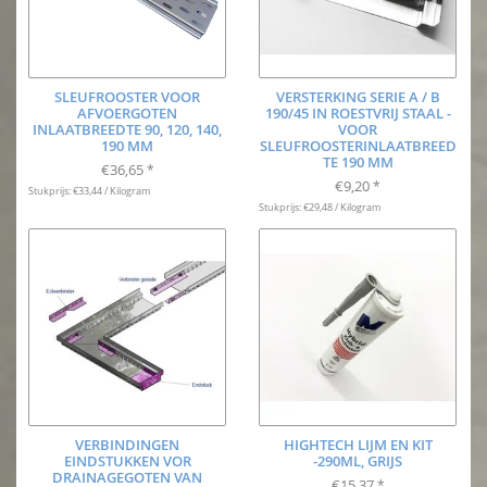
SLEUFROOSTER VOOR
VERSTERKING SERIE A / B
AFVOERGOTEN
190/45 IN ROESTVRIJ STAAL -
INLAATBREEDTE 90, 120, 140,
VOOR
190 MM
SLEUFROOSTERINLAATBREED
TE 190 MM
€36,65
*
€9,20
*
Stukprijs: €33,44 / Kilogram
Stukprijs: €29,48 / Kilogram
VERBINDINGEN
HIGHTECH LIJM EN KIT
EINDSTUKKEN VOR
-290ML, GRIJS
DRAINAGEGOTEN VAN
€15,37
*