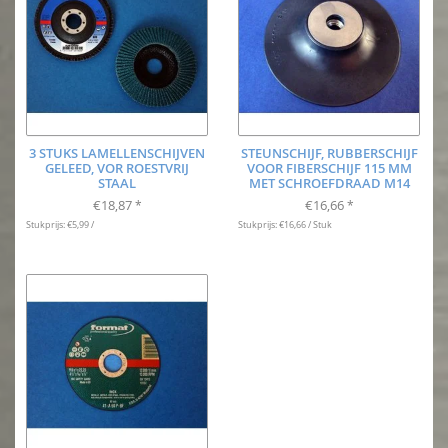
3 STUKS LAMELLENSCHIJVEN
STEUNSCHIJF, RUBBERSCHIJF
GELEED, VOR ROESTVRIJ
VOOR FIBERSCHIJF 115 MM
STAAL
MET SCHROEFDRAAD M14
€18,87
€16,66
*
*
Stukprijs: €5,99 /
Stukprijs: €16,66 / Stuk