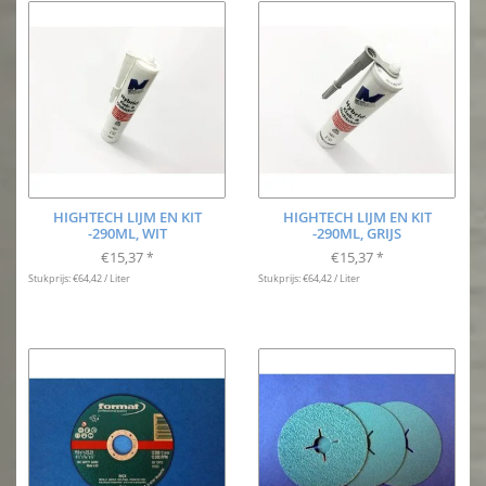
HIGHTECH LIJM EN KIT
HIGHTECH LIJM EN KIT
-290ML, WIT
-290ML, GRIJS
€15,37
€15,37
*
*
Stukprijs: €64,42 / Liter
Stukprijs: €64,42 / Liter