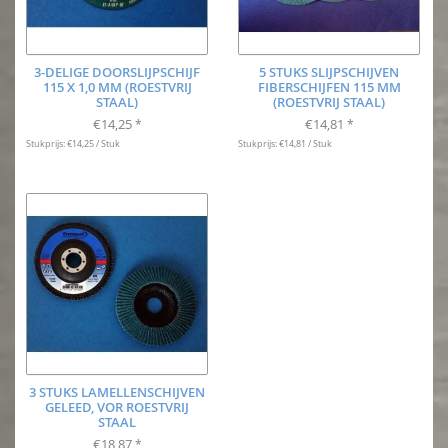
3-DELIGE DOORSLIJPSCHIJF
5 STUKS SLIJPSCHIJVEN
115 X 1,0 MM (ROESTVRIJ
FIBERSCHIJFEN 115 MM
STAAL)
(ROESTVRIJ STAAL)
€14,25
€14,81
*
*
Stukprijs: €14,25 / Stuk
Stukprijs: €14,81 / Stuk
3 STUKS LAMELLENSCHIJVEN
GELEED, VOR ROESTVRIJ
STAAL
€18,87
*