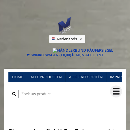
Nederlands
Deutsch
Français
WINKELWAGEN (€0,00)
MIJN ACCOUNT
HOME
ALLE PRODUCTEN
ALLE CATEGORIEËN
IMPRESSU