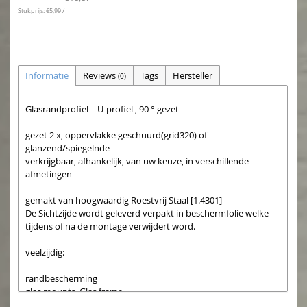
Stukprijs: €5,99 /
Informatie
Reviews
Tags
Hersteller
(0)
Glasrandprofiel - U-profiel , 90 ° gezet-
gezet 2 x, oppervlakke geschuurd(grid320) of
glanzend/spiegelnde
verkrijgbaar, afhankelijk, van uw keuze, in verschillende
afmetingen
gemakt van hoogwaardig Roestvrij Staal [1.4301]
De Sichtzijde wordt geleverd verpakt in beschermfolie welke
tijdens of na de montage verwijdert word.
veelzijdig:
randbescherming
glas mounts. Glas frame
badkamer