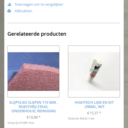
Toevoegen om te vergelijken
Afdrukken
Gerelateerde producten
SLIJPVLIES SLIJPEN 115 MM ,
HIGHTECH LIJM EN KIT
ROESTVRIJ STAAL
-290ML, WIT
ONDERHOUD, REINIGING
€15,37
*
€10,88
*
Stukprijs: €64,42 / Liter
Stukprijs: €10,88 / Stuk