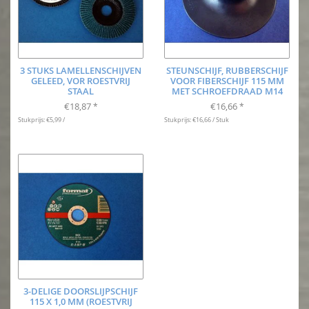
3 STUKS LAMELLENSCHIJVEN
STEUNSCHIJF, RUBBERSCHIJF
GELEED, VOR ROESTVRIJ
VOOR FIBERSCHIJF 115 MM
STAAL
MET SCHROEFDRAAD M14
€18,87
€16,66
*
*
Stukprijs: €5,99 /
Stukprijs: €16,66 / Stuk
3-DELIGE DOORSLIJPSCHIJF
115 X 1,0 MM (ROESTVRIJ