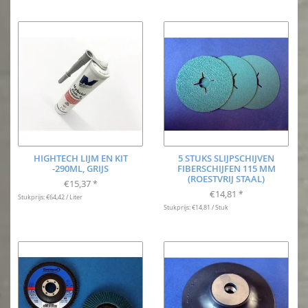
HIGHTECH LIJM EN KIT
5 STUKS SLIJPSCHIJVEN
-290ML, GRIJS
FIBERSCHIJFEN 115 MM
(ROESTVRIJ STAAL)
€15,37
*
€14,81
*
Stukprijs: €64,42 / Liter
Stukprijs: €14,81 / Stuk