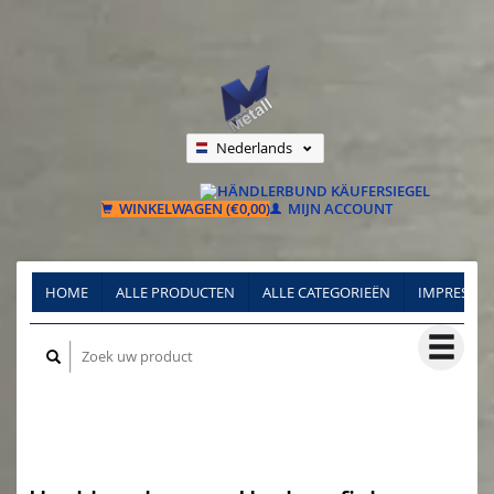
Nederlands
Deutsch
Français
WINKELWAGEN (€0,00)
MIJN ACCOUNT
HOME
ALLE PRODUCTEN
ALLE CATEGORIEËN
IMPRESSU