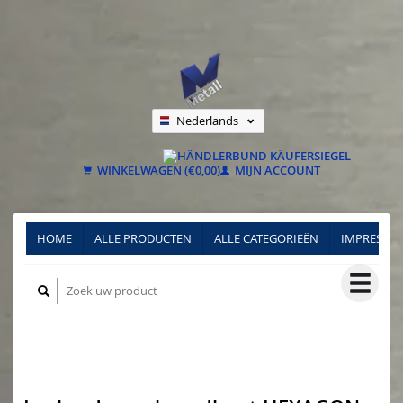
Nederlands
Deutsch
Français
WINKELWAGEN (€0,00)
MIJN ACCOUNT
HOME
ALLE PRODUCTEN
ALLE CATEGORIEËN
IMPRESSU