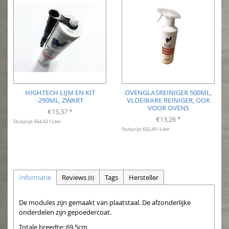
HIGHTECH LIJM EN KIT
OVENGLASREINIGER 500ML,
-290ML, ZWART
VLOEIBARE REINIGER, OOK
VOOR OVENS
€15,37
*
€13,26
*
Stukprijs: €64,42 / Liter
Stukprijs: €42,49 / Liter
Informatie
Reviews
Tags
Hersteller
(0)
De modules zijn gemaakt van plaatstaal. De afzonderlijke
onderdelen zijn gepoedercoat.
Totale breedte: 69.5cm