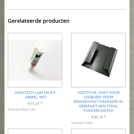
Gerelateerde producten
HIGHTECH LIJM EN KIT
VOETSTUK, VOET VOOR
-290ML, WIT
LEGBORD VOOR
BRANDHOUT HEXAGON XL
€15,37
*
GEMAAKT VAN STAAL
Stukprijs: €64,42 / Liter
POEDERCOATED
€30,19
*
Stukprijs: €12,49 /