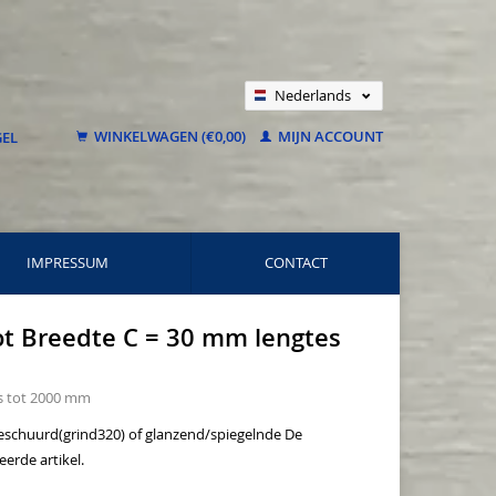
Nederlands
Deutsch
WINKELWAGEN (€0,00)
MIJN ACCOUNT
Français
IMPRESSUM
CONTACT
tot Breedte C = 30 mm lengtes
es tot 2000 mm
 geschuurd(grind320) of glanzend/spiegelnde De
erde artikel.