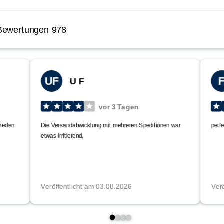
ail:
info@versandmetall.de
snijkanten zijn afgebraamd Alle afmetingen zijn, tenzij uitdrukkelijk anders
ensionale tolerantie: +/- 0,5 mm breed lengtes +/- 2 mm