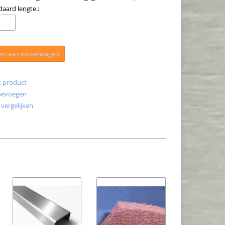
daard lengte.:
en aan winkelwagen
t product
toevoegen
vergelijken