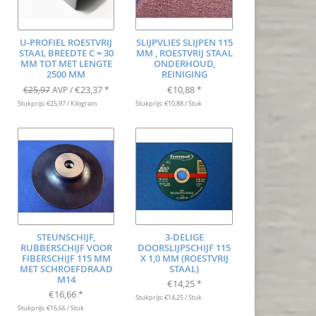
U-PROFIEL ROESTVRIJ
SLIJPVLIES SLIJPEN 115
STAAL BREEDTE C = 30
MM , ROESTVRIJ STAAL
MM TOT MET LENGTE
ONDERHOUD,
2500 MM
REINIGING
€23,37
€10,88
€25,97
AVP /
*
*
Stukprijs: €25,97 / Kilogram
Stukprijs: €10,88 / Stuk
STEUNSCHIJF,
3-DELIGE
RUBBERSCHIJF VOOR
DOORSLIJPSCHIJF 115
FIBERSCHIJF 115 MM
X 1,0 MM (ROESTVRIJ
MET SCHROEFDRAAD
STAAL)
M14
€14,25
*
€16,66
*
Stukprijs: €14,25 / Stuk
Stukprijs: €16,66 / Stuk