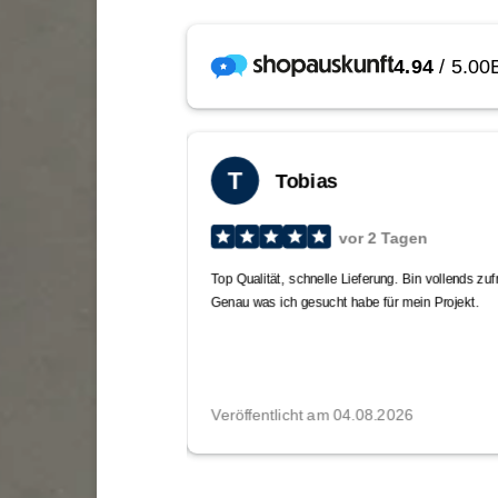
e-m
De 
Dim