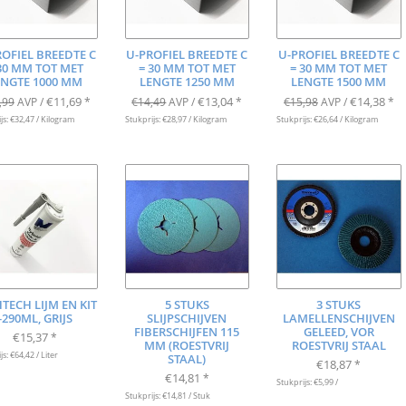
ROFIEL BREEDTE C
U-PROFIEL BREEDTE C
U-PROFIEL BREEDTE C
30 MM TOT MET
= 30 MM TOT MET
= 30 MM TOT MET
ENGTE 1000 MM
LENGTE 1250 MM
LENGTE 1500 MM
€11,69
€13,04
€14,38
,99
AVP /
*
€14,49
AVP /
*
€15,98
AVP /
*
js: €32,47 / Kilogram
Stukprijs: €28,97 / Kilogram
Stukprijs: €26,64 / Kilogram
TECH LIJM EN KIT
5 STUKS
3 STUKS
-290ML, GRIJS
SLIJPSCHIJVEN
LAMELLENSCHIJVEN
FIBERSCHIJFEN 115
GELEED, VOR
€15,37
*
MM (ROESTVRIJ
ROESTVRIJ STAAL
js: €64,42 / Liter
STAAL)
€18,87
*
€14,81
*
Stukprijs: €5,99 /
Stukprijs: €14,81 / Stuk