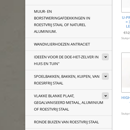
MUUR- EN
U-P
BORSTWERINGAFDEKKINGEN IN
= 
ROESTVRIJ STAAL OF NATUREL
L
ALUMINIUM.
€12
Stukpri
WANDVLIERHOEZEN ANTRACIET
IDEEËN VOOR DE DOE-HET-ZELVER IN
HUIS EN TUIN"
SPOELBAKKEN, BAKKEN, KUIPEN, VAN
ROESRFRIJ STAAL
VLAKKE BLANKE PLAAT,
HIGH
GEGALVANISEERD METAAL, ALUMINIUM
OF ROESTVRIJ STAAL
Stukpri
RONDE BUIZEN VAN ROESTVRIJ STAAL