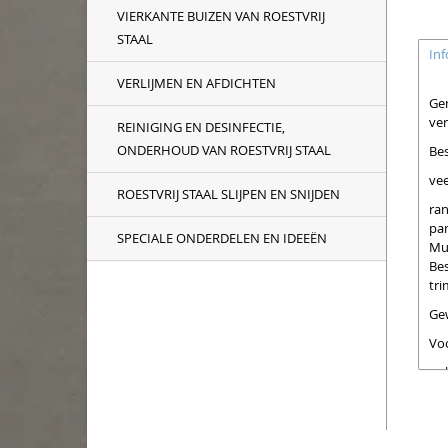
VIERKANTE BUIZEN VAN ROESTVRIJ
STAAL
Inf
VERLIJMEN EN AFDICHTEN
Gem
ver
REINIGING EN DESINFECTIE,
ONDERHOUD VAN ROESTVRIJ STAAL
Be
vee
ROESTVRIJ STAAL SLIJPEN EN SNIJDEN
ra
pa
SPECIALE ONDERDELEN EN IDEEËN
Mu
Be
tr
Ge
Voo
ook
Uw 
Of 
Tel