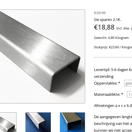
€20,98
Sie sparen 2.1€.
€18,88
Incl. btw
Gewicht: 0,80 Kilogram
Stukprijs: €23,60 / Kilog
Levertijd: 5-6 dagen b
verzending
Oppervlakke: *
Materiaaldikte: *
Afmetingen a x c x b (
De aangegeven lengte m
beschrijving van het a
kunnen wij niet acce