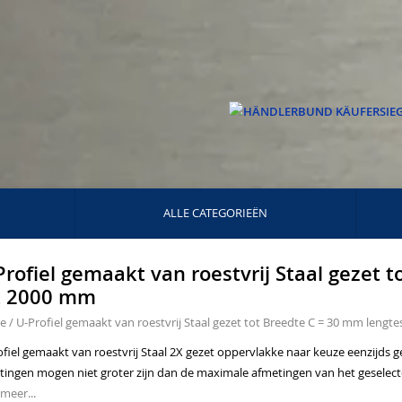
ALLE CATEGORIEËN
Profiel gemaakt van roestvrij Staal gezet 
t 2000 mm
e
/
U-Profiel gemaakt van roestvrij Staal gezet tot Breedte C = 30 mm lengt
ofiel gemaakt van roestvrij Staal 2X gezet oppervlakke naar keuze eenzijds
tingen mogen niet groter zijn dan de maximale afmetingen van het geselecte
meer...