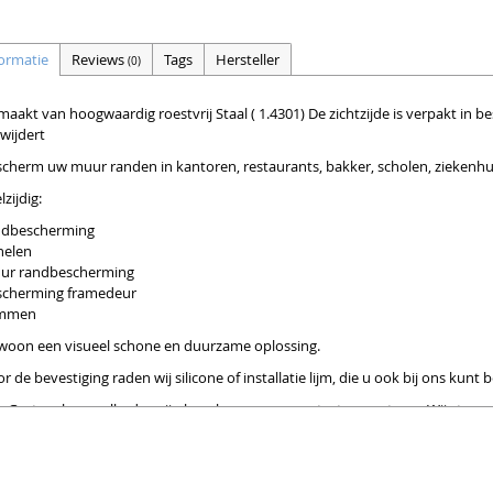
ormatie
Reviews
Tags
Hersteller
(0)
aakt van hoogwaardig roestvrij Staal ( 1.4301) De zichtzijde is verpakt in 
wijdert
scherm uw muur randen in kantoren, restaurants, bakker, scholen, zieken
lzijdig:
ndbescherming
nelen
ur randbescherming
scherming framedeur
immen
woon een visueel schone en duurzame oplossing.
r de bevestiging raden wij silicone of installatie lijm, die u ook bij ons kunt b
 Grotere hoeveelheden zijn leverbaar, neem contact op met ons. Wij sturen 
hebt speciale zettings of andere afmetingen nodig? gewoon in den andere 
gewoon vragen onze klantenservice:
efoon: 0049 6473/41208 11 Fax: 0049 6473/41208 29