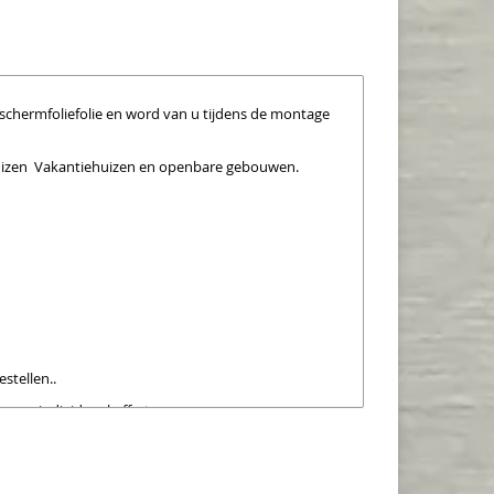
beschermfoliefolie en word van u tijdens de montage
huizen Vakantiehuizen en openbare gebouwen.
estellen..
u uw individueel offerte.
Categorien nakijken.