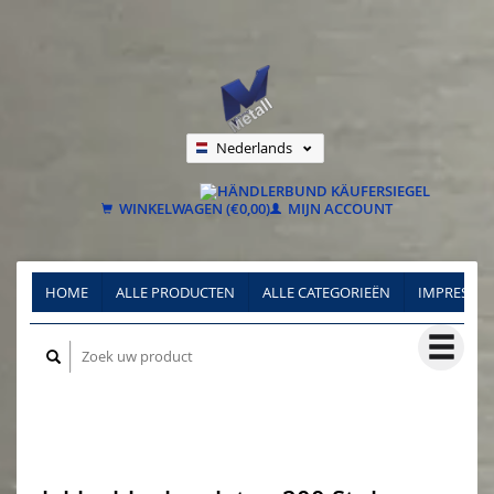
Nederlands
Deutsch
Français
WINKELWAGEN (€0,00)
MIJN ACCOUNT
HOME
ALLE PRODUCTEN
ALLE CATEGORIEËN
IMPRESSU