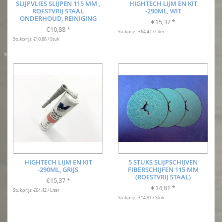
SLIJPVLIES SLIJPEN 115 MM ,
HIGHTECH LIJM EN KIT
ROESTVRIJ STAAL
-290ML, WIT
ONDERHOUD, REINIGING
€15,37
*
€10,88
*
Stukprijs: €64,42 / Liter
Stukprijs: €10,88 / Stuk
HIGHTECH LIJM EN KIT
5 STUKS SLIJPSCHIJVEN
-290ML, GRIJS
FIBERSCHIJFEN 115 MM
(ROESTVRIJ STAAL)
€15,37
*
€14,81
*
Stukprijs: €64,42 / Liter
Stukprijs: €14,81 / Stuk