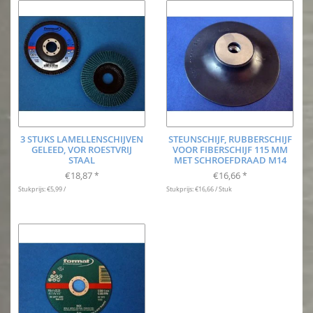
3 STUKS LAMELLENSCHIJVEN
STEUNSCHIJF, RUBBERSCHIJF
GELEED, VOR ROESTVRIJ
VOOR FIBERSCHIJF 115 MM
STAAL
MET SCHROEFDRAAD M14
€18,87
€16,66
*
*
Stukprijs: €5,99 /
Stukprijs: €16,66 / Stuk