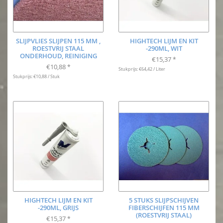
SLIJPVLIES SLIJPEN 115 MM ,
HIGHTECH LIJM EN KIT
ROESTVRIJ STAAL
-290ML, WIT
ONDERHOUD, REINIGING
€15,37
*
€10,88
*
Stukprijs: €64,42 / Liter
Stukprijs: €10,88 / Stuk
HIGHTECH LIJM EN KIT
5 STUKS SLIJPSCHIJVEN
-290ML, GRIJS
FIBERSCHIJFEN 115 MM
(ROESTVRIJ STAAL)
€15,37
*