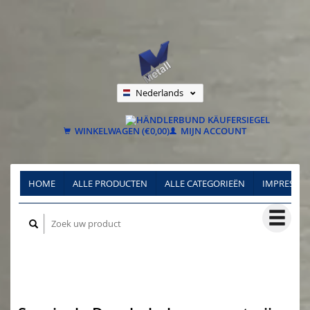
Nederlands
Deutsch
Français
WINKELWAGEN (€0,00)
MIJN ACCOUNT
HOME
ALLE PRODUCTEN
ALLE CATEGORIEËN
IMPRESSU