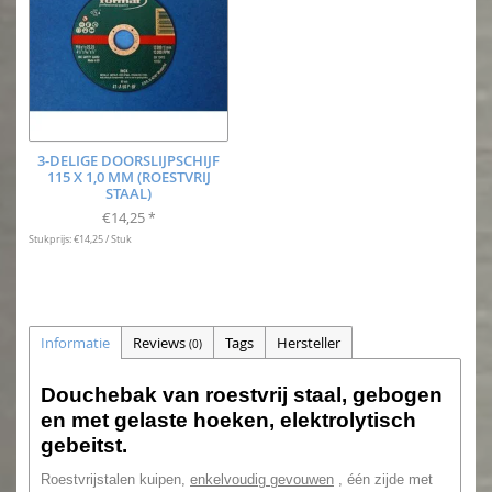
3-DELIGE DOORSLIJPSCHIJF
115 X 1,0 MM (ROESTVRIJ
STAAL)
€14,25
*
Stukprijs: €14,25 / Stuk
Informatie
Reviews
Tags
Hersteller
(0)
Douchebak van roestvrij staal, gebogen
en met gelaste hoeken, elektrolytisch
gebeitst.
Roestvrijstalen kuipen,
enkelvoudig gevouwen
, één zijde met