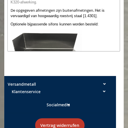
K320-afwerking.
De opgegeven afmetingen zijn buitenafmetingen.
Het is
vervaardigd van hoogwaardig roestvrij staal [1.4301].
Optionele bijpassende sifons kunnen worden besteld:
Versandmetall
Onze klantenservice:
Klantenservice
Telefoon: 06473 / 41208 11 Fax: 06473 / 41208 29
e-mail:
info@tga-leun.de
Socialmedia
De snijranden kunnen nog wat restpigmentatie bevatten.
Kan een lichte braam hebben. Maattoleranties: Breedte +/- 2
mm, Lengte +/- 2 mm
Vertrag widerrufen