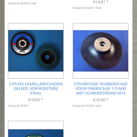
€14,81
*
Stukprijs: €64,42 / Liter
Stukprijs: €14,81 / Stuk
3 STUKS LAMELLENSCHIJVEN
STEUNSCHIJF, RUBBERSCHIJF
GELEED, VOR ROESTVRIJ
VOOR FIBERSCHIJF 115 MM
STAAL
MET SCHROEFDRAAD M14
€18,87
€16,66
*
*
Stukprijs: €5,99 /
Stukprijs: €16,66 / Stuk